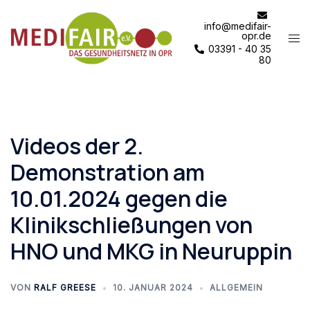
Zum
Inhalt
info@medifair-
opr.de
Me
springen
03391 - 40 35
ums
80
Videos der 2.
Demonstration am
10.01.2024 gegen die
Klinikschließungen von
HNO und MKG in Neuruppin
VON
RALF GREESE
10. JANUAR 2024
ALLGEMEIN